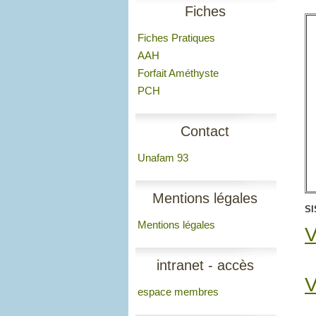
Fiches
Fiches Pratiques
AAH
Forfait Améthyste
PCH
Contact
Unafam 93
Mentions légales
SI
Mentions légales
V
intranet - accès
V
espace membres
membres