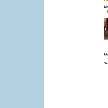
Ma
P
Me
Ve