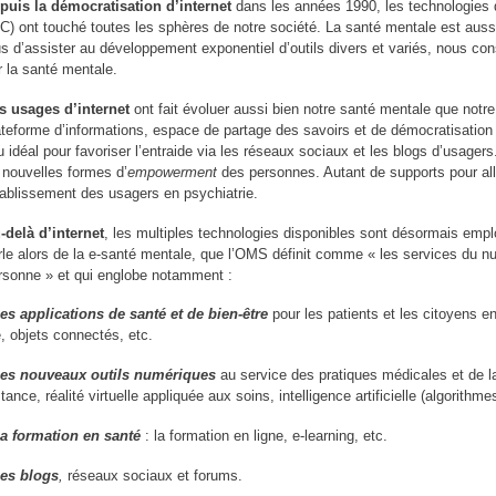
puis la démocratisation d’internet
dans les années 1990, les technologies 
IC) ont touché toutes les sphères de notre société. La santé mentale est aus
us d’assister au développement exponentiel d’outils divers et variés, nous co
r la santé mentale.
s usages d’internet
ont fait évoluer aussi bien notre santé mentale que notr
ateforme d’informations, espace de partage des savoirs et de démocratisation
eu idéal pour favoriser l’entraide via les réseaux sociaux et les blogs d’usage
 nouvelles formes d’
empowerment
des personnes. Autant de supports pour all
tablissement des usagers en psychiatrie.
-delà d’internet
, les multiples technologies disponibles sont désormais emp
rle alors de la e-santé mentale, que l’OMS définit comme « les services du nu
rsonne » et qui englobe notamment :
es applications de santé et de bien-être
pour les patients et les citoyens en
e, objets connectés, etc.
es nouveaux outils numériques
au service des pratiques médicales et de la
stance, réalité virtuelle appliquée aux soins, intelligence artificielle (algorith
a formation en santé
: la formation en ligne, e-learning, etc.
es blogs
,
réseaux sociaux et forums.