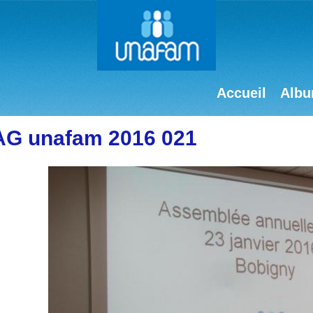
Accueil
Albu
AG unafam 2016 021